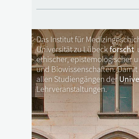
Das Institut für Medizingeschi
Universität zu Lübeck
forscht
ethischer, epistemologischer u
und Biowissenschaften. Damit b
allen Studiengängen der
Unive
Lehrveranstaltungen.