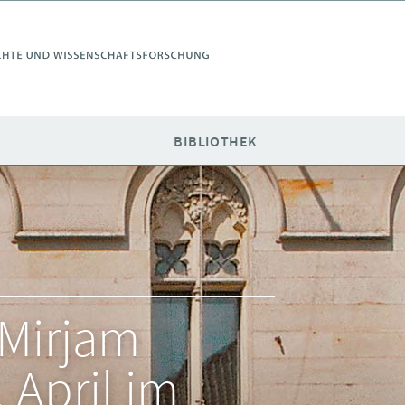
E
BIBLIOTHEK
 Mirjam
. April im