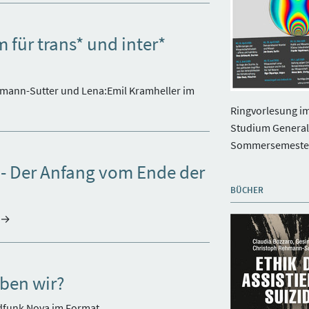
für trans* und inter*
hmann-Sutter und Lena:Emil Kramheller im
Ringvorlesung i
Studium General
Sommersemeste
 - Der Anfang vom Ende der
BÜCHER
eben wir?
ndfunk Nova im Format