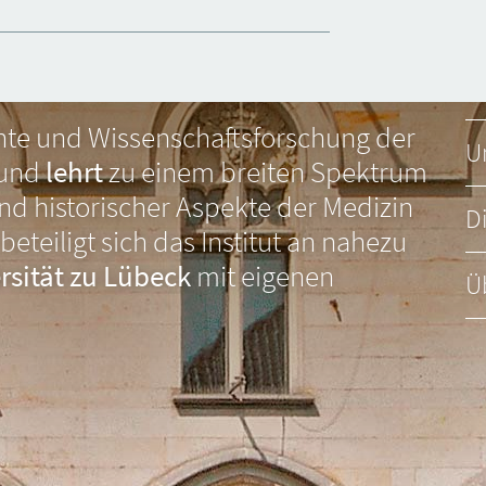
chte und Wissenschaftsforschung der
U
und
lehrt
zu einem breiten Spektrum
nd historischer Aspekte der Medizin
D
eteiligt sich das Institut an nahezu
rsität zu Lübeck
mit eigenen
Ü