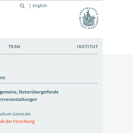
|
English
TEAM
INSTITUT
HRE
lgemeine, fächerübergeifende
hrveranstaltungen
udium Generale
hik der Forschung